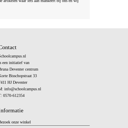
de artikelen waar iets aan mankeert bij ons en wij
Contact
Schoolcampus.nl
s een initiatief van
Bruna Deventer centrum
Korte Bisschopstraat 33
7411 HJ Deventer
M:
info@
schoolcampus.nl
T: 0570-612354
Informatie
Bezoek onze winkel