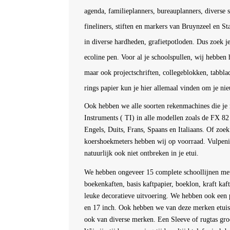
agenda, familieplanners, bureauplanners, diverse 
fineliners, stiften en markers van Bruynzeel en St
in diverse hardheden, grafietpotloden. Dus zoek je
ecoline pen. Voor al je schoolspullen, wij hebben 
maar ook projectschriften, collegeblokken, tabbl
rings papier kun je hier allemaal vinden om je nie
Ook hebben we alle soorten rekenmachines die 
Instruments ( TI) in alle modellen zoals de FX
Engels, Duits, Frans, Spaans en Italiaans. Of zoek
koershoekmeters hebben wij op voorraad. Vulpenink
natuurlijk ook niet ontbreken in je etui.
We hebben ongeveer 15 complete schoollijnen met ka
boekenkaften, basis kaftpapier, boeklon, kraft kaf
leuke decoratieve uitvoering. We hebben ook een p
en 17 inch. Ook hebben we van deze merken etuis
ook van diverse merken. Een Sleeve of rugtas groot