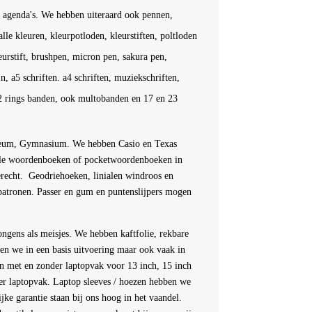
ve agenda's. We hebben uiteraard ook pennen,
lle kleuren, kleurpotloden, kleurstiften, poltloden
geurstift, brushpen, micron pen, sakura pen,
n, a5 schriften. a4 schriften, muziekschriften,
 2 rings banden, ook multobanden en 17 en 23
neum, Gymnasium. We hebben Casio en Texas
alle woordenboeken of pocketwoordenboeken in
 terecht. Geodriehoeken, linialen windroos en
tpatronen. Passer en gum en puntenslijpers mogen
ongens als meisjes. We hebben kaftfolie, rekbare
ben we in een basis uitvoering maar ook vaak in
en met en zonder laptopvak voor 13 inch, 15 inch
er laptopvak. Laptop sleeves / hoezen hebben we
jke garantie staan bij ons hoog in het vaandel.