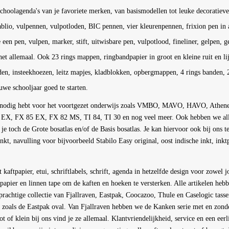
schoolagenda's van je favoriete merken, van basismodellen tot leuke decoratie
ablio, vulpennen, vulpotloden, BIC pennen, vier kleurenpennen, frixion pen in a
 een pen, vulpen, marker, stift, uitwisbare pen, vulpotlood, fineliner, gelpen, 
het allemaal. Ook 23 rings mappen, ringbandpapier in groot en kleine ruit en lij
aden, insteekhoezen, leitz mapjes, kladblokken, opbergmappen, 4 rings banden,
uwe schooljaar goed te starten.
je nodig hebt voor het voortgezet onderwijs zoals VMBO, MAVO, HAVO, Athe
 82 EX, FX 85 EX, FX 82 MS, TI 84, TI 30 en nog veel meer. Ook hebben we 
 je toch de Grote bosatlas en/of de Basis bosatlas. Je kan hiervoor ook bij ons
t, navulling voor bijvoorbeeld Stabilo Easy original, oost indische inkt, ink
ftpapier, etui, schriftlabels, schrift, agenda in hetzelfde design voor zowel j
tpapier en linnen tape om de kaften en hoeken te versterken. Alle artikelen heb
rachtige collectie van Fjallraven, Eastpak, Coocazoo, Thule en Caselogic tass
 zoals de Eastpak oval. Van Fjallraven hebben we de Kanken serie met en zond
 of klein bij ons vind je ze allemaal. Klantvriendelijkheid, service en een eerli