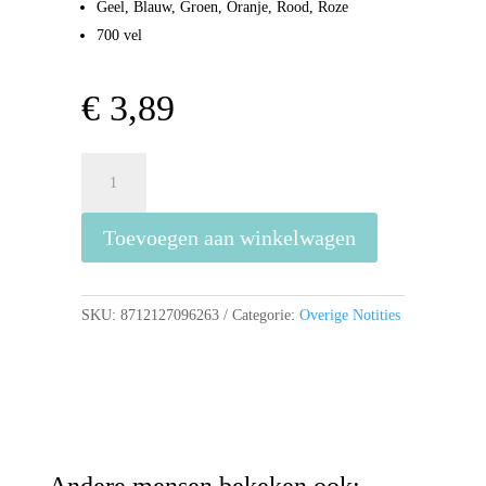
Geel, Blauw, Groen, Oranje, Rood, Roze
700 vel
€
3,89
Kangaro
700
Memoblaadjes
Toevoegen aan winkelwagen
-
Meerkleurig
aantal
SKU:
8712127096263
Categorie:
Overige Notities