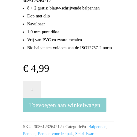
3086123264212
8 + 2 gratis: blauw-schrijvende balpennen
Dop met clip
Navulbaar
1,0 mm punt dikte
Vrij van PVC en zware metalen.
Bic balpennen voldoen aan de ISO12757-2 norm
€
4,99
BIC
Balpennen
Cristal
Toevoegen aan winkelwagen
Blauw
8+2
aantal
SKU:
3086123264212
Categorieën:
Balpennen
,
Pennen
,
Pennen voordeelpak
,
Schrijfwaren