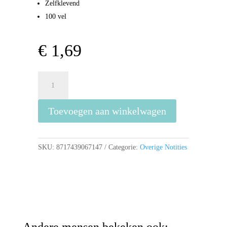
Zelfklevend
100 vel
€
1,69
Bruna
100
Memoblaadjes
Toevoegen aan winkelwagen
Zelfklevend
Lang
aantal
SKU:
8717439067147
Categorie:
Overige Notities