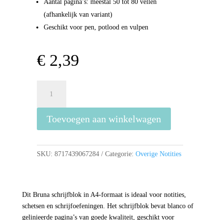
Aantal pagina’s: meestal 50 tot 80 vellen
(afhankelijk van variant)
Geschikt voor pen, potlood en vulpen
€
2,39
Bruna
Schrijfblok
A4
Toevoegen aan winkelwagen
aantal
SKU:
8717439067284
Categorie:
Overige Notities
Dit Bruna schrijfblok in A4-formaat is ideaal voor notities,
schetsen en schrijfoefeningen. Het schrijfblok bevat blanco of
gelinieerde pagina’s van goede kwaliteit, geschikt voor