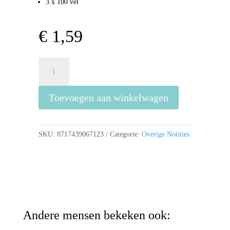
3 x 100 vel
€
1,59
Bruna
Zelfklevende
memoblaadjes
Toevoegen aan winkelwagen
aantal
SKU:
8717439067123
Categorie:
Overige Notities
Andere mensen bekeken ook: