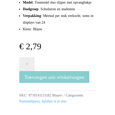
Model
: Tonmodel duo slijper met opvangbakje
Doelgroep
: Scholieren en studenten
Verpakking
: Meestal per stuk verkocht, soms in
displays van 24
Kleur: Blauw
€
2,79
Bruynzeel
Dubbele
Puntenslijper
Toevoegen aan winkelwagen
Met
Bakje
-
Blauw
SKU:
8710141131182 Blauw\
Categorieën:
aantal
Puntenslijpers
,
Spullen in je etui