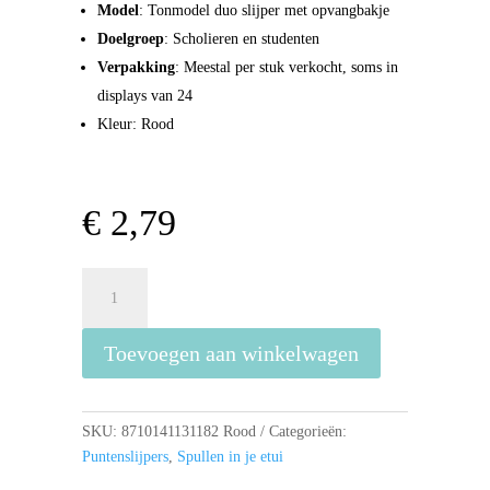
Model
: Tonmodel duo slijper met opvangbakje
Doelgroep
: Scholieren en studenten
Verpakking
: Meestal per stuk verkocht, soms in
displays van 24
Kleur: Rood
€
2,79
Bruynzeel
Dubbele
Puntenslijper
Toevoegen aan winkelwagen
Met
Bakje
-
Rood
SKU:
8710141131182 Rood
Categorieën:
aantal
Puntenslijpers
,
Spullen in je etui