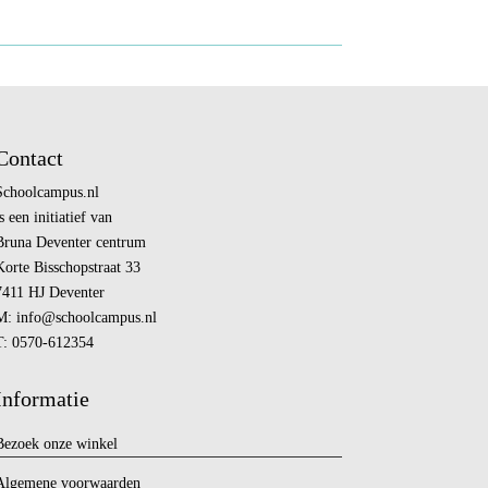
Contact
Schoolcampus.nl
s een initiatief van
Bruna Deventer centrum
Korte Bisschopstraat 33
7411 HJ Deventer
M:
info@
schoolcampus.nl
T: 0570-612354
Informatie
Bezoek onze winkel
Algemene voorwaarden