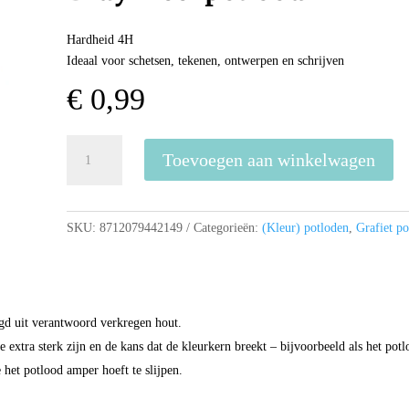
Hardheid 4H
Ideaal voor schetsen, tekenen, ontwerpen en schrijven
€
0,99
Bruynzeel
Toevoegen aan winkelwagen
potlood
4H
aantal
SKU:
8712079442149
Categorieën:
(Kleur) potloden
,
Grafiet p
gd uit verantwoord verkregen hout.
 extra sterk zijn en de kans dat de kleurkern breekt – bijvoorbeeld als het pot
het potlood amper hoeft te slijpen.