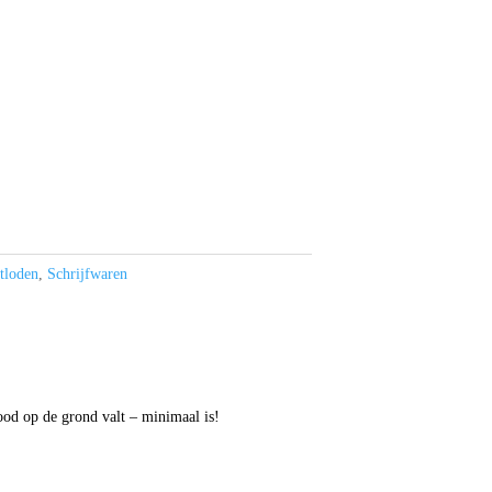
otloden
,
Schrijfwaren
lood op de grond valt – minimaal is!