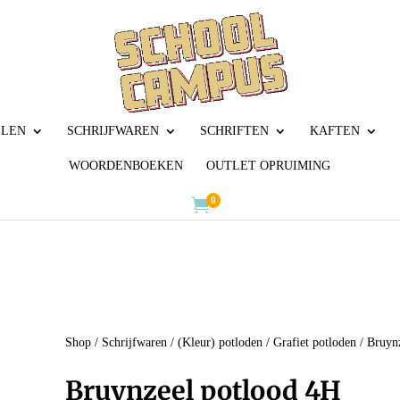
LLEN
SCHRIJFWAREN
SCHRIFTEN
KAFTEN
WOORDENBOEKEN
OUTLET OPRUIMING
0

Shop
/
Schrijfwaren
/
(Kleur) potloden
/
Grafiet potloden
/ Bruyn
Bruynzeel potlood 4H