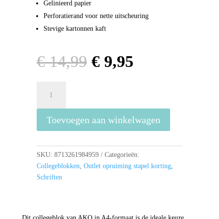
Gelinieerd papier
Perforatierand voor nette uitscheuring
Stevige kartonnen kaft
Oorspronkelijke
Huidige
€
14,99
€
9,95
prijs
prijs
was:
is:
Collegeblok
€ 14,99.
€ 9,95.
a4
-
Toevoegen aan winkelwagen
AKO
5
stuks
aantal
SKU:
8713261984959
Categorieën:
Collegeblokken
,
Outlet opruiming stapel korting
,
Schriften
Dit collegeblok van AKO in A4-formaat is de ideale keuze