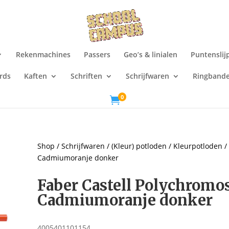
Rekenmachines
Passers
Geo’s & linialen
Puntenslij
rds
Kaften
Schriften
Schrijfwaren
Ringband
0

Shop
/
Schrijfwaren
/
(Kleur) potloden
/
Kleurpotloden
/
Cadmiumoranje donker
Faber Castell Polychromo
Cadmiumoranje donker
4005401101154