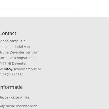
Contact
Schoolcampus.nl
is een initiatief van
Bruna Deventer centrum
Korte Bisschopstraat 33
7411 HJ Deventer
M:
info@
schoolcampus.nl
T: 0570-612354
Informatie
Bezoek onze winkel
Algemene voorwaarden