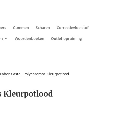
pers
Gummen
Scharen
Correctievloeistof
en
Woordenboeken
Outlet opruiming
 Faber Castell Polychromos Kleurpotlood
s Kleurpotlood