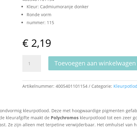
Kleur: Cadmiumoranje donker
Ronde vorm
nummer: 115
€
2,19
Faber
Toevoegen aan winkelwagen
Castell
Polychromos
Kleurpotlood
Artikelnummer:
4005401101154
Categorie:
Kleurpotlo
Cadmiumoranje
donker
aantal
rondvormig kleurpotlood. Deze met hoogwaardige pigmenten gefabr
ede kleurafgifte maakt de
Polychromos
kleurpotlood tot een zeer 
st. Ze zijn alleen met terpetine verwijderbaar. Het omhulsel van he