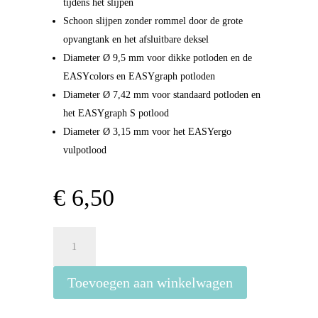
tijdens het slijpen
Schoon slijpen zonder rommel door de grote
opvangtank en het afsluitbare deksel
Diameter Ø 9,5 mm voor dikke potloden en de
EASYcolors en EASYgraph potloden
Diameter Ø 7,42 mm voor standaard potloden en
het EASYgraph S potlood
Diameter Ø 3,15 mm voor het EASYergo
vulpotlood
€
6,50
Puntenslijper
Stabilo
Easy
Toevoegen aan winkelwagen
L
-
Petrol