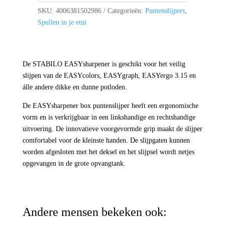
aantal
SKU:
4006381502986
Categorieën:
Puntenslijpers
,
Spullen in je etui
De STABILO EASYsharpener is geschikt voor het veilig
slijpen van de EASYcolors, EASYgraph, EASYergo 3.15 en
álle andere dikke en dunne potloden.
De EASYsharpener box puntenslijper heeft een ergonomische
vorm en is verkrijgbaar in een linkshandige en rechtshandige
uitvoering. De innovatieve voorgevormde grip maakt de slijper
comfortabel voor de kleinste handen. De slijpgaten kunnen
worden afgesloten met het deksel en het slijpsel wordt netjes
opgevangen in de grote opvangtank.
Andere mensen bekeken ook: