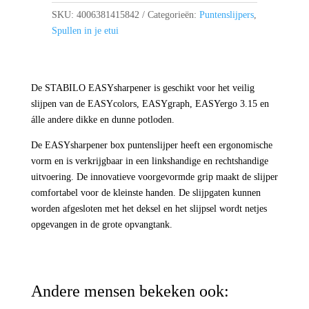
aantal
SKU:
4006381415842
Categorieën:
Puntenslijpers
,
Spullen in je etui
De STABILO EASYsharpener is geschikt voor het veilig
slijpen van de EASYcolors, EASYgraph, EASYergo 3.15 en
álle andere dikke en dunne potloden.
De EASYsharpener box puntenslijper heeft een ergonomische
vorm en is verkrijgbaar in een linkshandige en rechtshandige
uitvoering. De innovatieve voorgevormde grip maakt de slijper
comfortabel voor de kleinste handen. De slijpgaten kunnen
worden afgesloten met het deksel en het slijpsel wordt netjes
opgevangen in de grote opvangtank.
Andere mensen bekeken ook: