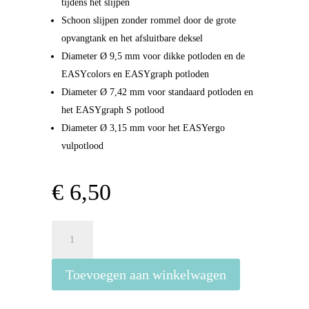
tijdens het slijpen
Schoon slijpen zonder rommel door de grote
opvangtank en het afsluitbare deksel
Diameter Ø 9,5 mm voor dikke potloden en de
EASYcolors en EASYgraph potloden
Diameter Ø 7,42 mm voor standaard potloden en
het EASYgraph S potlood
Diameter Ø 3,15 mm voor het EASYergo
vulpotlood
€
6,50
Puntenslijper
Stabilo
Easy
Toevoegen aan winkelwagen
L
-
Roze