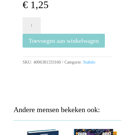
€
1,25
Stabilo
Viltstift
Point
Toevoegen aan winkelwagen
68
citroen
geel
aantal
SKU:
4006381333160
Categorie:
Stabilo
Andere mensen bekeken ook: