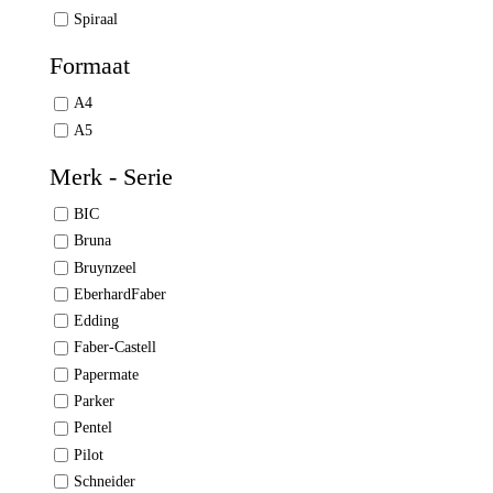
Spiraal
Formaat
A4
A5
Merk - Serie
BIC
Bruna
Bruynzeel
EberhardFaber
Edding
Faber-Castell
Papermate
Parker
Pentel
Pilot
Schneider