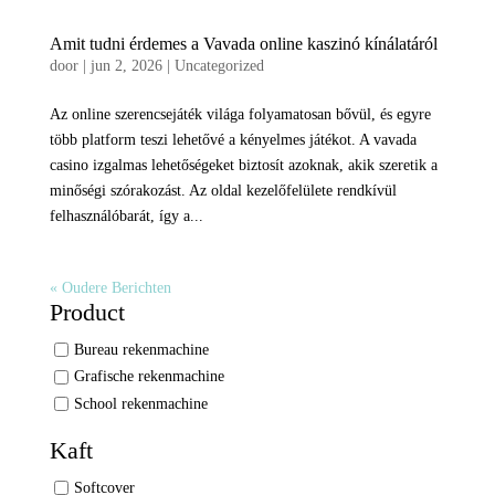
Amit tudni érdemes a Vavada online kaszinó kínálatáról
door
|
jun 2, 2026
|
Uncategorized
Az online szerencsejáték világa folyamatosan bővül, és egyre
több platform teszi lehetővé a kényelmes játékot. A vavada
casino izgalmas lehetőségeket biztosít azoknak, akik szeretik a
minőségi szórakozást. Az oldal kezelőfelülete rendkívül
felhasználóbarát, így a...
« Oudere Berichten
Product
Bureau rekenmachine
Grafische rekenmachine
School rekenmachine
Kaft
Softcover