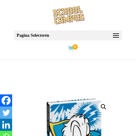
Pagina Selecteren
0
