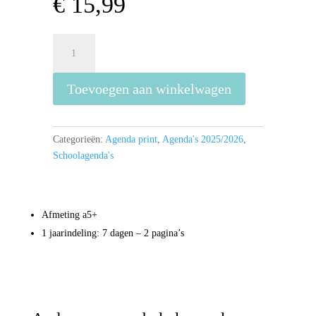
€
15,99
Donald
Duck
Agenda
Toevoegen aan winkelwagen
26/27
aantal
Categorieën:
Agenda print
,
Agenda's 2025/2026
,
Schoolagenda's
Afmeting a5+
1 jaarindeling: 7 dagen – 2 pagina’s