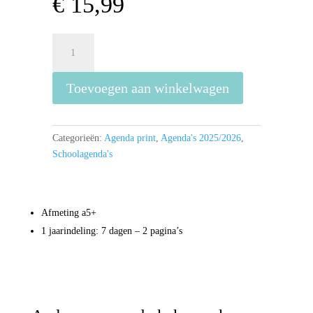
€
15,99
Harry
Potter
Agenda
Toevoegen aan winkelwagen
26/27
aantal
Categorieën:
Agenda print
,
Agenda's 2025/2026
,
Schoolagenda's
Afmeting a5+
1 jaarindeling: 7 dagen – 2 pagina’s