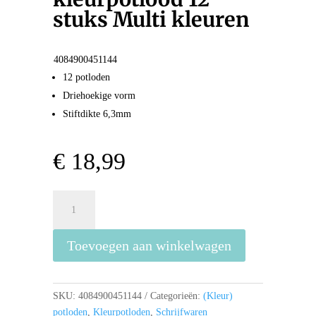
stuks Multi kleuren
4084900451144
12 potloden
Driehoekige vorm
Stiftdikte 6,3mm
€
18,99
Lyra
Super
Ferby
Toevoegen aan winkelwagen
Waldorf
Selection
kleurpotlood
12
SKU:
4084900451144
Categorieën:
(Kleur)
stuks
potloden
,
Kleurpotloden
,
Schrijfwaren