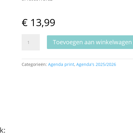
€
13,99
Panna
Toevoegen aan winkelwagen
Voetbal
Agenda
26/27
Categorieën:
Agenda print
,
Agenda's 2025/2026
aantal
k: