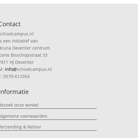
Contact
Schoolcampus.nl
is een initiatief van
Bruna Deventer centrum
Korte Bisschopstraat 33
7411 HJ Deventer
M:
info@
schoolcampus.nl
T: 0570-612354
Informatie
Bezoek onze winkel
Algemene voorwaarden
Verzending & Retour