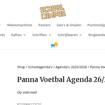
Rekenmachines
Passers
Geo’s & linialen
Puntenslij
rds
Kaften
Schriften
Schrijfwaren
Ringband
0

Shop
/
Schoolagenda's
/
Agenda's 2025/2026
/ Panna Vo
Panna Voetbal Agenda 26/
Op voorraad
8710966173732