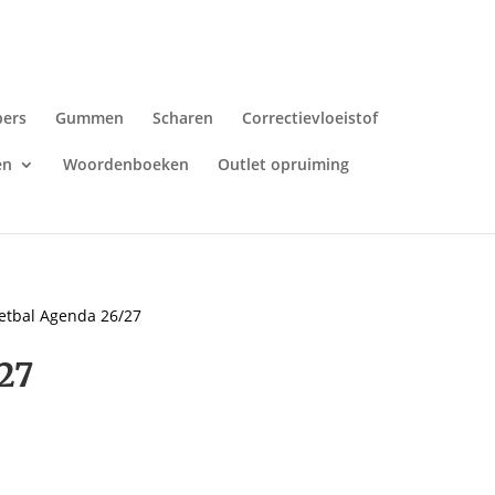
pers
Gummen
Scharen
Correctievloeistof
en
Woordenboeken
Outlet opruiming
etbal Agenda 26/27
27