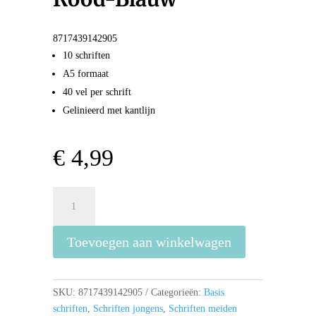
8717439142905
10 schriften
A5 formaat
40 vel per schrift
Gelinieerd met kantlijn
€
4,99
Schrift
A5
Lijn
Toevoegen aan winkelwagen
10-
Pack
Pastel
-
SKU:
8717439142905
Categorieën:
Basis
Paars-
schriften
,
Schriften jongens
,
Schriften meiden