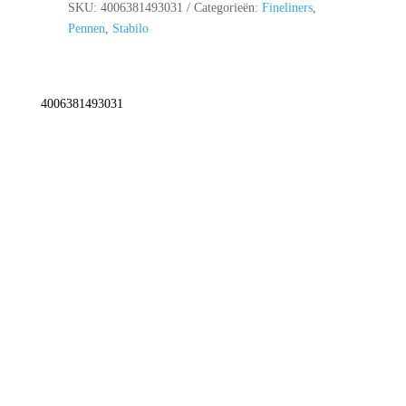
aantal
SKU:
4006381493031
Categorieën:
Fineliners
,
Pennen
,
Stabilo
4006381493031