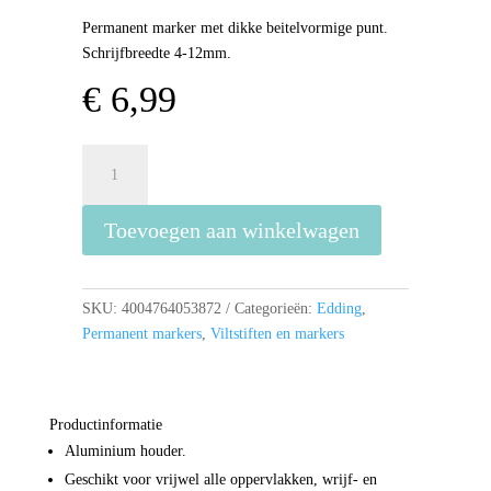
Permanent marker met dikke beitelvormige punt.
Schrijfbreedte 4-12mm.
€
6,99
Viltstift
edding
800
Toevoegen aan winkelwagen
schuin
rood
4-
12mm
SKU:
4004764053872
Categorieën:
Edding
,
aantal
Permanent markers
,
Viltstiften en markers
Productinformatie
Aluminium houder.
Geschikt voor vrijwel alle oppervlakken, wrijf- en