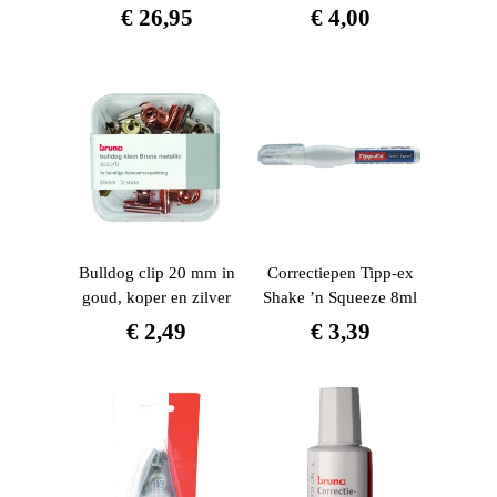
€
26,95
€
4,00
Bulldog clip 20 mm in
Correctiepen Tipp-ex
goud, koper en zilver
Shake ’n Squeeze 8ml
€
2,49
€
3,39