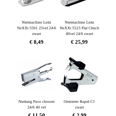
Nietmachine Leitz
Nietmachine Leitz
NeXXt 5501 25vel 24/6
NeXXt 5523 Flat Clinch
zwart
40vel 24/6 zwart
€
8,49
€
25,99
Niettang Pavo chroom
Ontnieter Rapid C1
24/6 40 vel
zwart
€
11,50
€
2,99