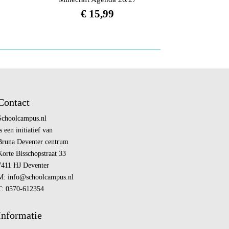
€
15,99
Contact
Schoolcampus.nl
s een initiatief van
Bruna Deventer centrum
Korte Bisschopstraat 33
7411 HJ Deventer
M:
info@
schoolcampus.nl
T: 0570-612354
Informatie