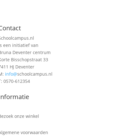
Contact
Schoolcampus.nl
is een initiatief van
Bruna Deventer centrum
Korte Bisschopstraat 33
7411 HJ Deventer
M:
info@
schoolcampus.nl
T: 0570-612354
Informatie
Bezoek onze winkel
Algemene voorwaarden