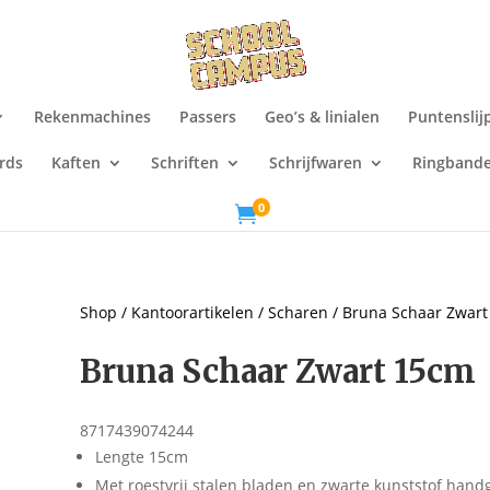
Rekenmachines
Passers
Geo’s & linialen
Puntenslij
rds
Kaften
Schriften
Schrijfwaren
Ringband
0

Shop
/
Kantoorartikelen
/
Scharen
/ Bruna Schaar Zwar
Bruna Schaar Zwart 15cm
8717439074244
Lengte 15cm
Met roestvrij stalen bladen en zwarte kunststof hand