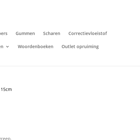
pers
Gummen
Scharen
Correctievloeistof
en
Woordenboeken
Outlet opruiming
t 15cm
greep.