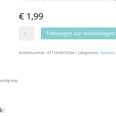
€
1,99
Bruna
Toevoegen aan winkelwagen
Schaar
Zwart
15cm
Artikelnummer:
8717439074244
Categorieën:
Scharen
aantal
 handgreep.
k: