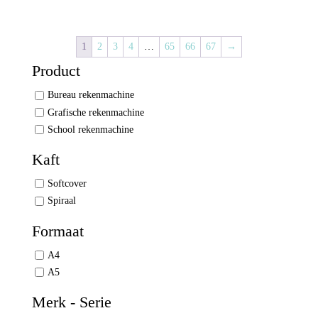
1
2
3
4
…
65
66
67
→
Product
Bureau rekenmachine
Grafische rekenmachine
School rekenmachine
Kaft
Softcover
Spiraal
Formaat
A4
A5
Merk - Serie